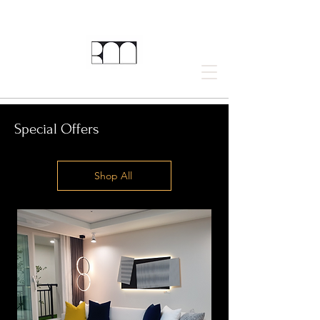
Special Offers
Shop All